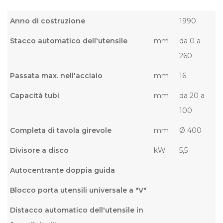
Anno di costruzione
1990
Stacco automatico dell'utensile
mm
da 0 a
260
Passata max. nell'acciaio
mm
16
Capacità tubi
mm
da 20 a
100
Completa di tavola girevole
mm
Ø 400
Divisore a disco
kW
5,5
Autocentrante doppia guida
Blocco porta utensili universale a "V"
Distacco automatico dell'utensile in