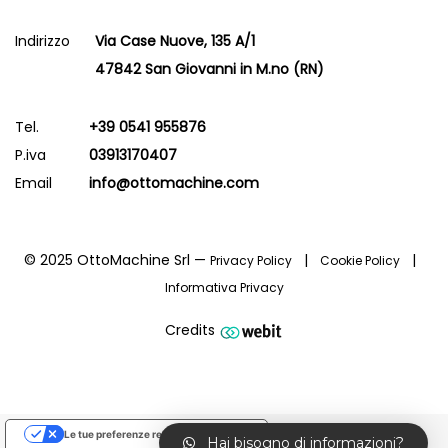
Indirizzo
Via Case Nuove, 135 A/1
47842 San Giovanni in M.no (RN)
Tel.
+39 0541 955876
P.iva
03913170407
Email
info@ottomachine.com
© 2025 OttoMachine Srl —
|
|
Privacy Policy
Cookie Policy
Informativa Privacy
Credits
Le tue preferenze relative alla privacy
Hai bisogno di informazioni?